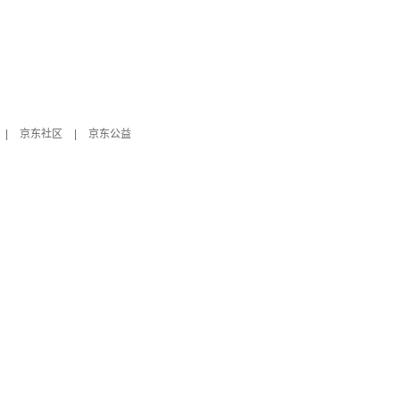
|
京东社区
|
京东公益