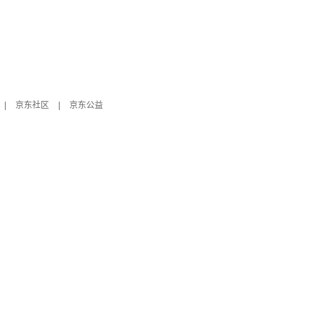
|
京东社区
|
京东公益