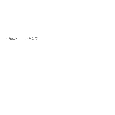
|
京东社区
|
京东公益