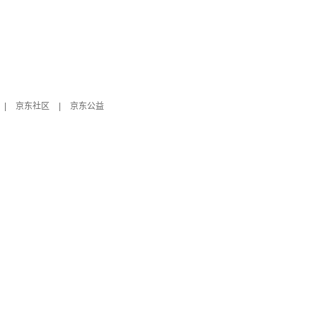
|
京东社区
|
京东公益