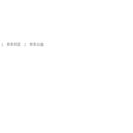
|
京东社区
|
京东公益