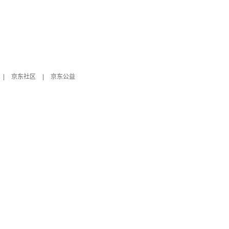
|
京东社区
|
京东公益