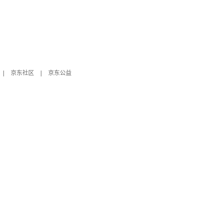
|
京东社区
|
京东公益