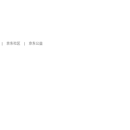
|
京东社区
|
京东公益