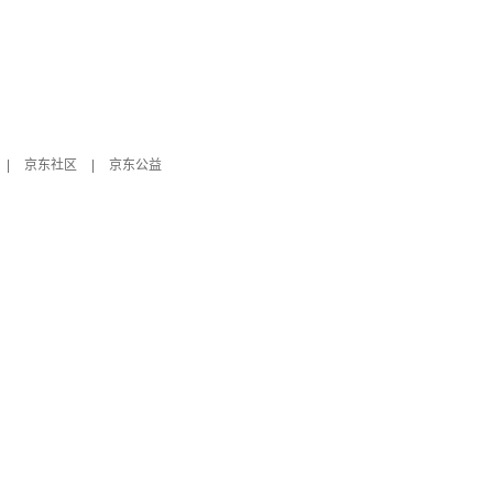
|
京东社区
|
京东公益