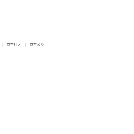
|
京东社区
|
京东公益