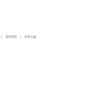
|
京东社区
|
京东公益