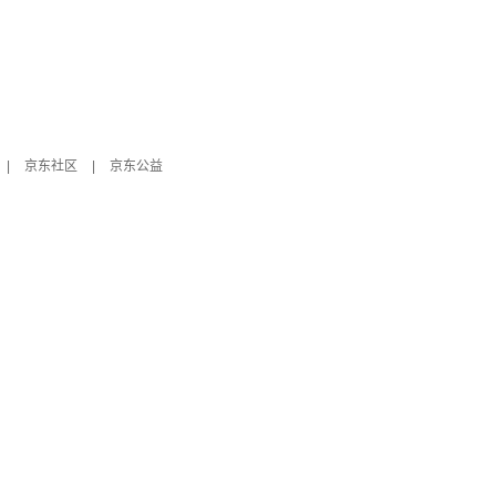
|
京东社区
|
京东公益