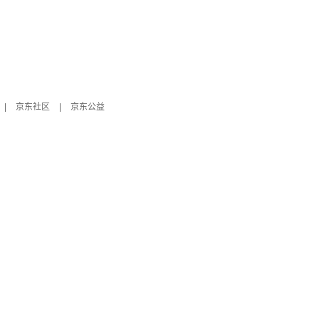
|
京东社区
|
京东公益