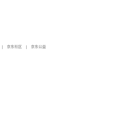
|
京东社区
|
京东公益