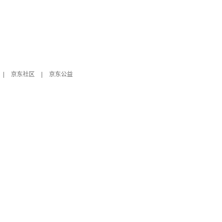
|
京东社区
|
京东公益