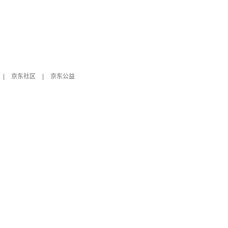
|
京东社区
|
京东公益