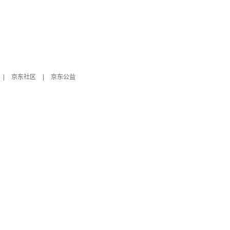
|
京东社区
|
京东公益