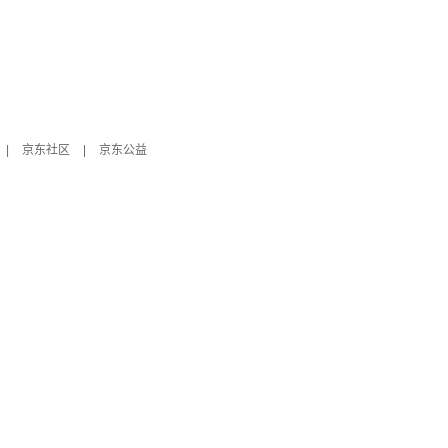
|
京东社区
|
京东公益