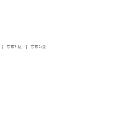
|
京东社区
|
京东公益