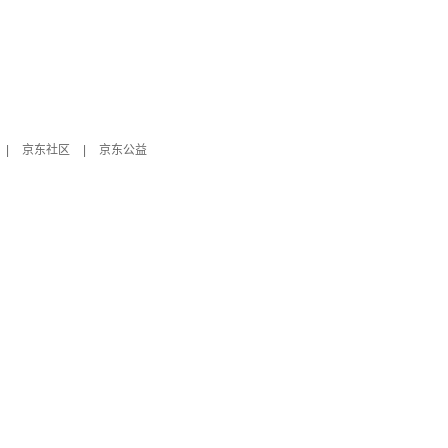
|
京东社区
|
京东公益