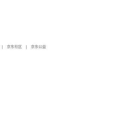
|
京东社区
|
京东公益