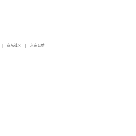
|
京东社区
|
京东公益