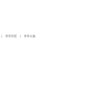
|
京东社区
|
京东公益