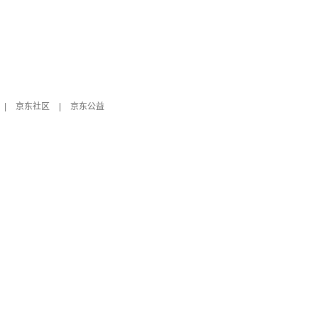
|
京东社区
|
京东公益