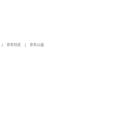
|
京东社区
|
京东公益