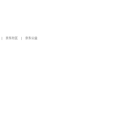
|
京东社区
|
京东公益