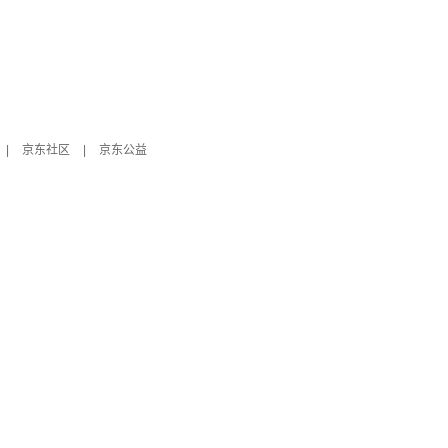
|
京东社区
|
京东公益