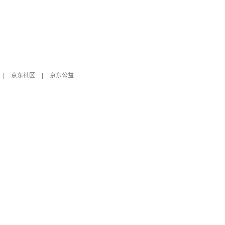
|
京东社区
|
京东公益