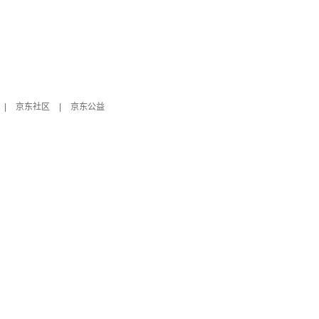
|
京东社区
|
京东公益