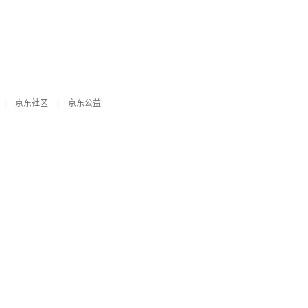
|
京东社区
|
京东公益