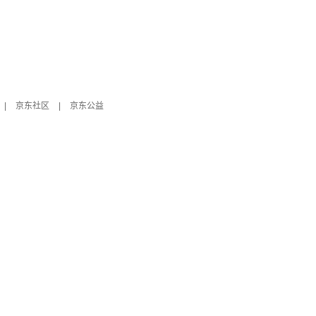
|
京东社区
|
京东公益