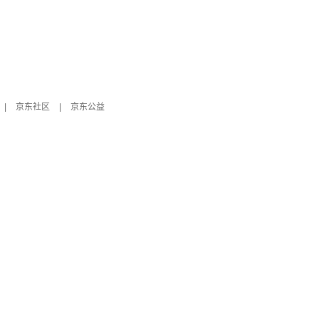
|
京东社区
|
京东公益