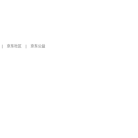
|
京东社区
|
京东公益