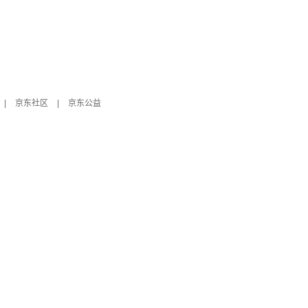
|
京东社区
|
京东公益