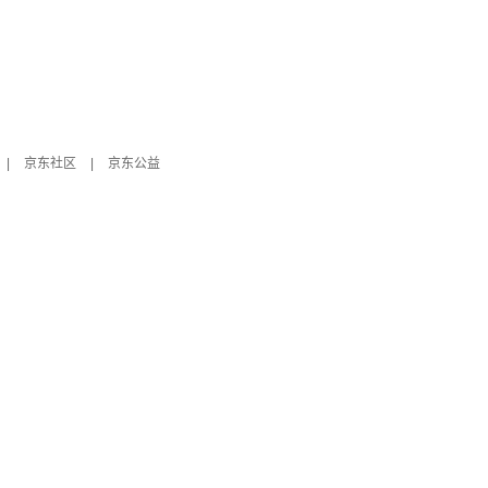
|
京东社区
|
京东公益