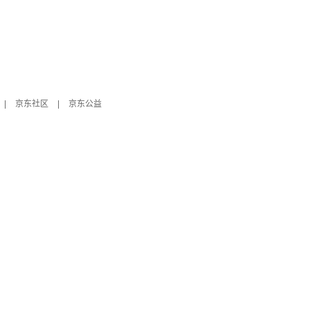
|
京东社区
|
京东公益