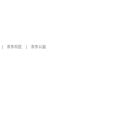
|
京东社区
|
京东公益