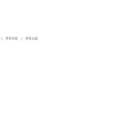
|
京东社区
|
京东公益