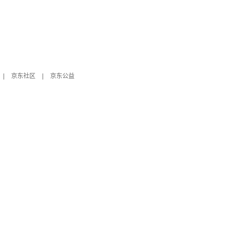
|
京东社区
|
京东公益