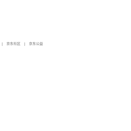
|
京东社区
|
京东公益