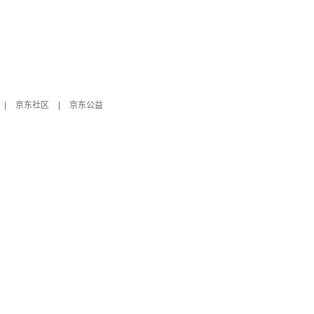
|
京东社区
|
京东公益