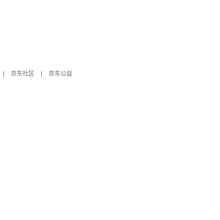
|
京东社区
|
京东公益