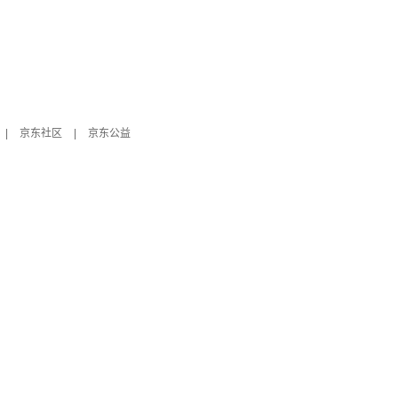
|
京东社区
|
京东公益