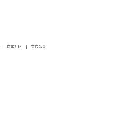
|
京东社区
|
京东公益