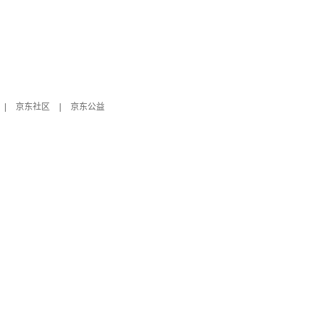
|
京东社区
|
京东公益