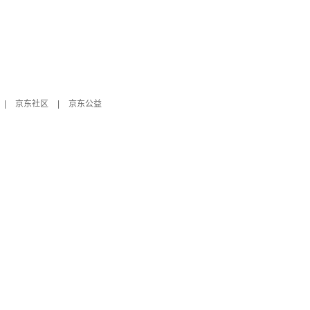
|
京东社区
|
京东公益