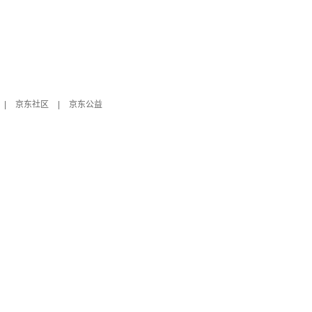
|
京东社区
|
京东公益