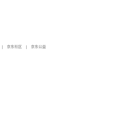
|
京东社区
|
京东公益