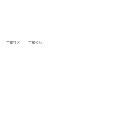
|
京东社区
|
京东公益