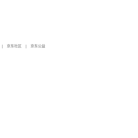
|
京东社区
|
京东公益